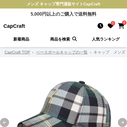
メンズ キャップ
専門通販サイト
CapCraft
5,000
円以上のご購入で送料無料
0
0
CapCraft
新着商品
商品を検索
人気ランキング
CapCraft TOP
›
ベースボールキャップの一覧
›
キャップ メンズ
Previous slide
Ne