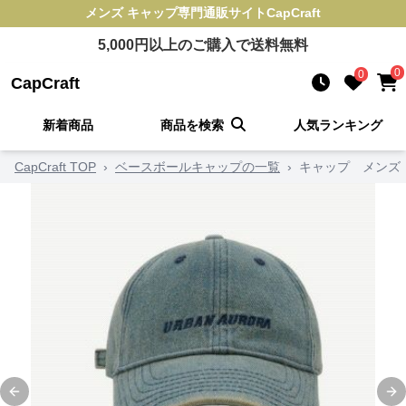
メンズ キャップ
専門通販サイト
CapCraft
5,000
円以上のご購入で送料無料
0
0
CapCraft
新着商品
商品を検索
人気ランキング
CapCraft TOP
›
ベースボールキャップの一覧
›
キャップ メンズ
Previous slide
Ne