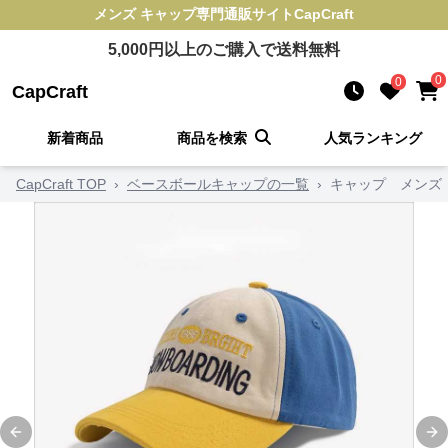
メンズ キャップ
専門通販サイト
CapCraft
5,000
円以上のご購入で送料無料
0
0
CapCraft
新着商品
商品を検索
人気ランキング
CapCraft TOP
›
ベースボールキャップの一覧
›
キャップ メンズ
Previous slide
Ne