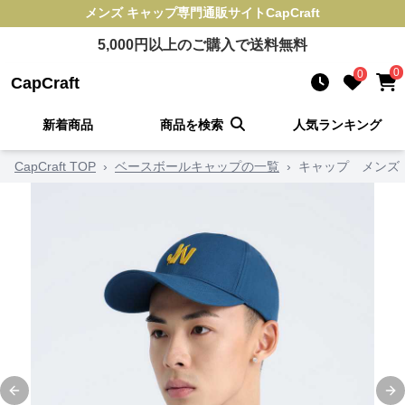
メンズ キャップ
専門通販サイト
CapCraft
5,000
円以上のご購入で送料無料
0
0
CapCraft
新着商品
商品を検索
人気ランキング
CapCraft TOP
›
ベースボールキャップの一覧
›
キャップ メンズ
Previous slide
Ne