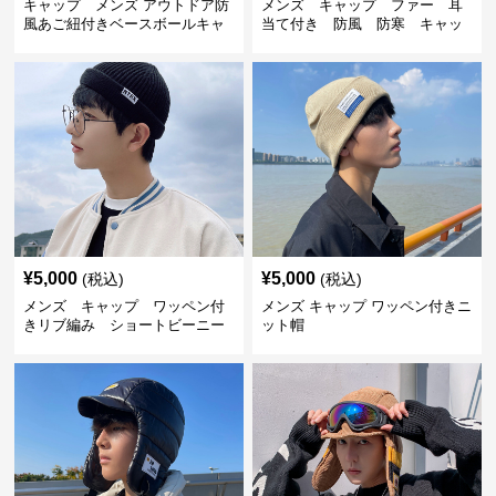
キャップ メンズ アウトドア防
メンズ キャップ ファー 耳
風あご紐付きベースボールキャ
当て付き 防風 防寒 キャッ
ップ
プ
¥
5,000
¥
5,000
(税込)
(税込)
メンズ キャップ ワッペン付
メンズ キャップ ワッペン付きニ
きリブ編み ショートビーニー
ット帽