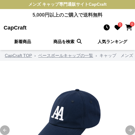
メンズ キャップ
専門通販サイト
CapCraft
5,000
円以上のご購入で送料無料
0
0
CapCraft
新着商品
商品を検索
人気ランキング
CapCraft TOP
›
ベースボールキャップの一覧
›
キャップ メンズ
Previous slide
Ne