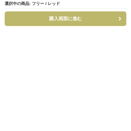
選択中の商品: フリー / レッド
選択中の商品: フリー / レッド
購入画面に進む
購入画面に進む
CapCraft
について
利用規約
プライバシー