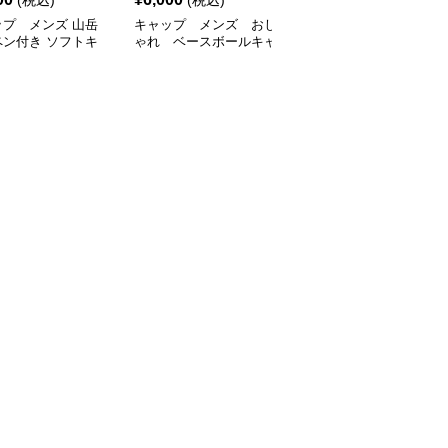
(税込)
(税込)
¥
6000
(割引前)
ップ メンズ 山岳
キャップ メンズ おし
キャップ メンズ おしゃ
ペン付き ソフトキ
ゃれ ベースボールキャ
れ ベースボールキャッ
プ
ップ
プ