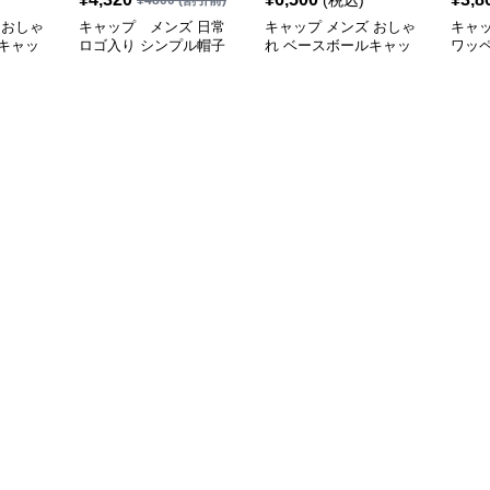
(税込)
¥
4800
(割引前)
 おしゃ
キャップ メンズ 日常
キャップ メンズ おしゃ
キャ
キャッ
ロゴ入り シンプル帽子
れ ベースボールキャッ
ワッ
プ
ャッ