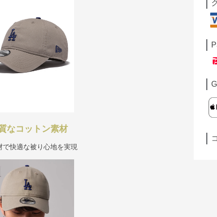
P
G
質なコットン素材
材で快適な被り心地を実現