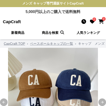
メンズ キャップ
専門通販サイト
CapCraft
5,000
円以上のご購入で送料無料
0
0
CapCraft
新着商品
商品を検索
人気ランキング
CapCraft TOP
›
ベースボールキャップの一覧
›
キャップ メンズ
Previous slide
Ne