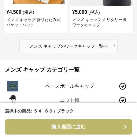
¥
4,500
¥
5,000
(税込)
(税込)
メンズ キャップ 折りたたみ式
メンズ キャップ ミリタリー風
バケットハット
ワークキャップ
›
メンズ キャップ
の
ワークキャップ
一覧へ
メンズ キャップ カテゴリ一覧
ベースボールキャップ
ニット帽
選択中の商品: ５４−６０ / ブラック
選択中の商品: ５４−６０ / ブラック
ワークキャップ
購入画面に進む
購入画面に進む
ハンチング帽