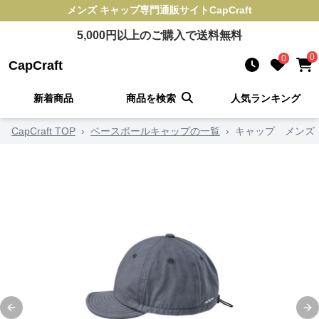
メンズ キャップ
専門通販サイト
CapCraft
5,000
円以上のご購入で送料無料
0
0
CapCraft
新着商品
商品を検索
人気ランキング
CapCraft TOP
›
ベースボールキャップの一覧
›
キャップ メンズ
Previous slide
Ne