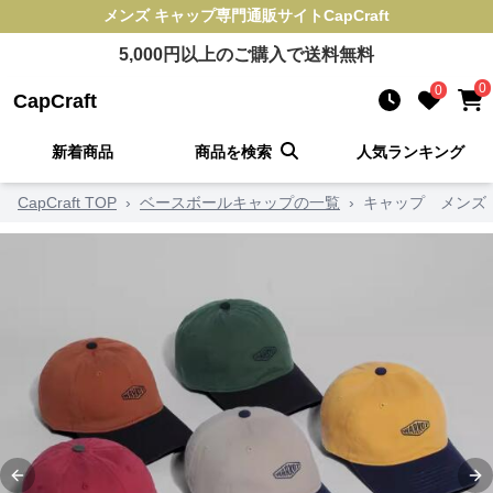
メンズ キャップ
専門通販サイト
CapCraft
5,000
円以上のご購入で送料無料
0
0
CapCraft
新着商品
商品を検索
人気ランキング
CapCraft TOP
›
ベースボールキャップの一覧
›
キャップ メンズ
Previous slide
Ne