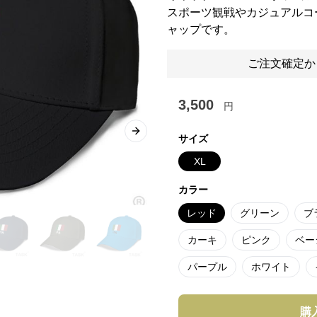
スポーツ観戦やカジュアルコ
ャップです。
ご注文確定か
3,500
円
Next slide
サイズ
XL
カラー
レッド
グリーン
ブ
カーキ
ピンク
ベー
パープル
ホワイト
購