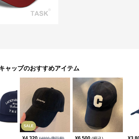
キャップ
のおすすめアイテム
SALE
¥
4,320
¥
6,500
¥
3,8
(税込)
¥
4800
(割引前)