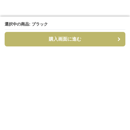
選択中の商品: ブラック
選択中の商品: ブラック
購入画面に進む
購入画面に進む
CapCraft
について