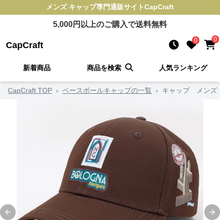
メンズ キャップ
専門通販サイト
CapCraft
5,000
円以上のご購入で送料無料
0
0
CapCraft
新着商品
商品を検索
人気ランキング
CapCraft TOP
›
ベースボールキャップの一覧
›
キャップ メンズ
Previous slide
Ne