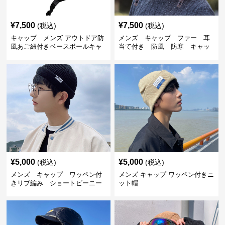
¥
7,500
¥
7,500
(税込)
(税込)
キャップ メンズ アウトドア防
メンズ キャップ ファー 耳
風あご紐付きベースボールキャ
当て付き 防風 防寒 キャッ
ップ
プ
¥
5,000
¥
5,000
(税込)
(税込)
メンズ キャップ ワッペン付
メンズ キャップ ワッペン付きニ
きリブ編み ショートビーニー
ット帽