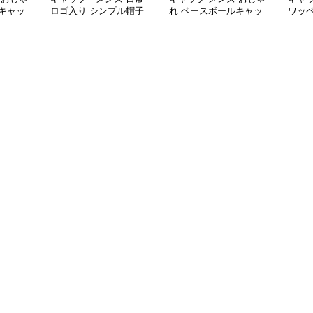
キャッ
ロゴ入り シンプル帽子
れ ベースボールキャッ
ワッ
プ
ャッ