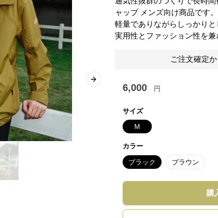
通気性抜群のつくりで長時間
ャップ メンズ向け商品です。
軽量でありながらしっかりと
実用性とファッション性を兼
ご注文確定か
Next slide
6,000
円
サイズ
M
カラー
ブラック
ブラウン
購