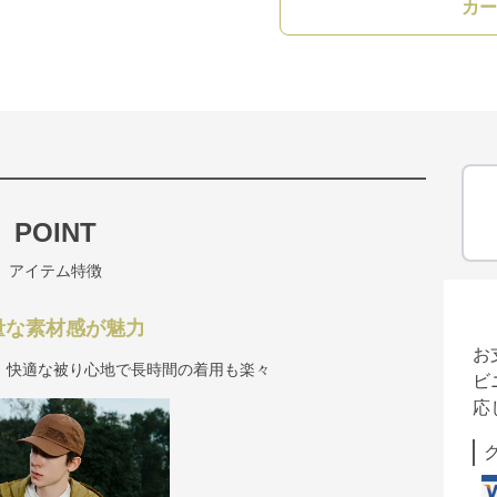
カー
POINT
アイテム特徴
量な素材感が魅力
お
、快適な被り心地で長時間の着用も楽々
ビ
応