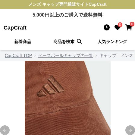
メンズ キャップ
専門通販サイト
CapCraft
5,000
円以上のご購入で送料無料
0
0
CapCraft
新着商品
商品を検索
人気ランキング
CapCraft TOP
›
ベースボールキャップの一覧
›
キャップ メンズ
Previous slide
Ne