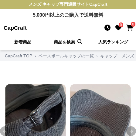
メンズ キャップ
専門通販サイト
CapCraft
5,000
円以上のご購入で送料無料
0
0
CapCraft
新着商品
商品を検索
人気ランキング
CapCraft TOP
›
ベースボールキャップの一覧
›
キャップ メンズ
Previous slide
Ne