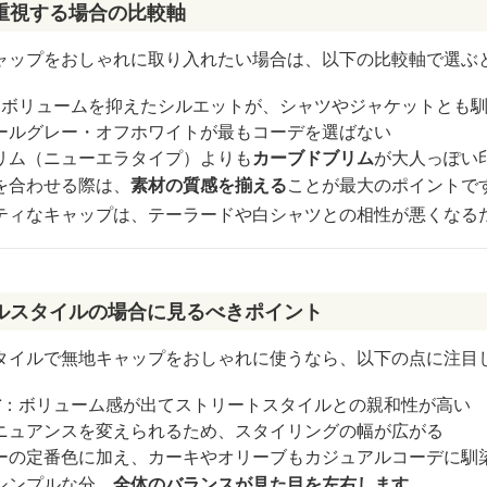
重視する場合の比較軸
ャップをおしゃれに取り入れたい場合は、以下の比較軸で選ぶ
：ボリュームを抑えたシルエットが、シャツやジャケットとも
ールグレー・オフホワイトが最もコーデを選ばない
リム（ニューエラタイプ）よりも
カーブドブリム
が大人っぽい
を合わせる際は、
素材の質感を揃える
ことが最大のポイントで
ティなキャップは、テーラードや白シャツとの相性が悪くなる
ルスタイルの場合に見るべきポイント
タイルで無地キャップをおしゃれに使うなら、以下の点に注目
材
：ボリューム感が出てストリートスタイルとの親和性が高い
ニュアンスを変えられるため、スタイリングの幅が広がる
ーの定番色に加え、カーキやオリーブもカジュアルコーデに馴
シンプルな分、
全体のバランスが見た目を左右します
。