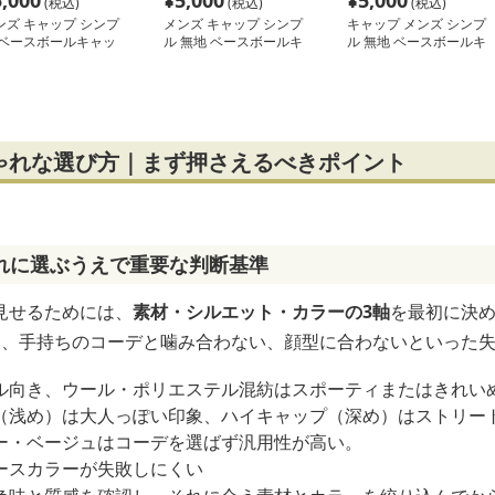
5,000
¥
5,000
¥
5,000
(税込)
(税込)
(税込)
ンズ キャップ シンプ
メンズ キャップ シンプ
キャップ メンズ シンプ
 ベースボールキャッ
ル 無地 ベースボールキ
ル 無地 ベースボールキ
 無地
ャップ
ャップ
ゃれな選び方｜まず押さえるべきポイント
れに選ぶうえで重要な判断基準
見せるためには、
素材・シルエット・カラーの3軸
を最初に決
と、手持ちのコーデと噛み合わない、顔型に合わないといった
ル向き、ウール・ポリエステル混紡はスポーティまたはきれい
（浅め）は大人っぽい印象、ハイキャップ（深め）はストリー
ー・ベージュはコーデを選ばず汎用性が高い。
ースカラーが失敗しにくい