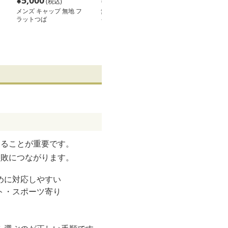
¥
5,000
¥
5,000
¥
5,000
(税込)
(税込)
(税込
メンズ キャップ 無地 フ
無地シンプルフラットバ
キャップ メン
ラットつば
イザー六方型ベースボー
ゃれ シンプル
ルキャップ
ボールキャップ
めることが重要です。
失敗につながります。
めに対応しやすい
ト・スポーツ寄り