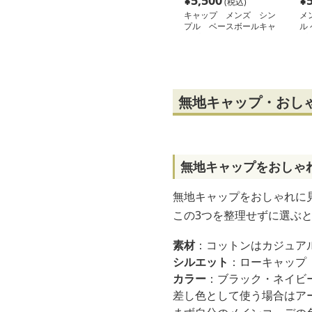
¥
5,500
¥
(税込)
キャップ メンズ シン
メ
プル ベースボールキャ
ル
ップ ブラック
プ
無地キャップ・おし
無地キャップをおしゃ
無地キャップをおしゃれに
この3つを整理せずに選ぶ
素材
：コットンはカジュア
シルエット
：ローキャップ
カラー
：ブラック・ネイビ
差し色として使う場合はア