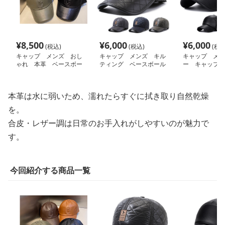
¥
8,500
¥
6,000
¥
6,000
(税込)
(税込)
(税込
キャップ メンズ おし
キャップ メンズ キル
キャップ メン
ゃれ 本革 ベースボー
ティング ベースボール
ー キャップ
ルキャップ
キャップ 高級感
本革は水に弱いため、濡れたらすぐに拭き取り自然乾燥
を。
合皮・レザー調は日常のお手入れがしやすいのが魅力で
す。
今回紹介する商品一覧