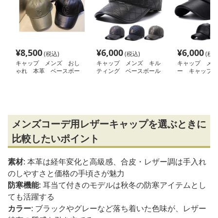
¥
8,500
¥
6,000
¥
6,000
(税込)
(税込)
(税込
キャップ メンズ おし
キャップ メンズ キル
キャップ メン
ゃれ 本革 ベースボー
ティング ベースボール
ー キャップ
ルキャップ
キャップ 高級感
メンズコーデ用レザーキャップを選ぶときに
比較したいポイント
素材
: 本革は経年変化と高級感、合皮・レザー調は手入れ
のしやすさと価格の手頃さが魅力
防寒機能
: 耳当て付きのモデルは秋冬の防寒アイテムとし
ても活躍する
カラー
: ブラックやグレーなど落ち着いた色味が、レザー