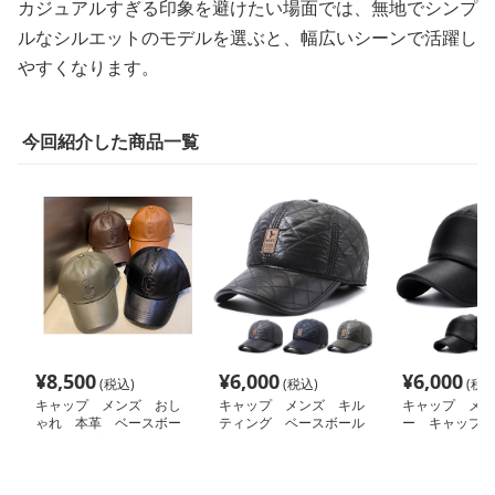
カジュアルすぎる印象を避けたい場面では、無地でシンプ
ルなシルエットのモデルを選ぶと、幅広いシーンで活躍し
やすくなります。
今回紹介した商品一覧
¥
8,500
¥
6,000
¥
6,000
(税込)
(税込)
(税込
キャップ メンズ おし
キャップ メンズ キル
キャップ メン
ゃれ 本革 ベースボー
ティング ベースボール
ー キャップ
ルキャップ
キャップ 高級感