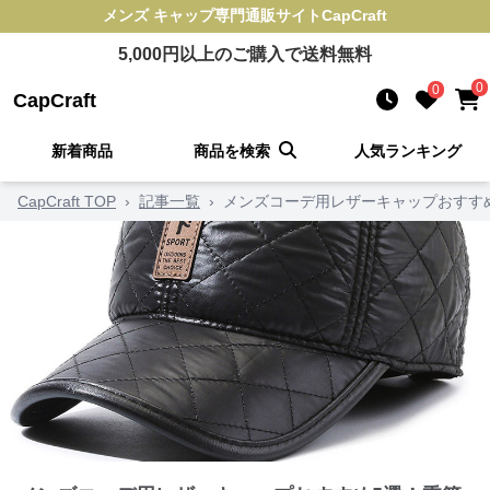
メンズ キャップ
専門通販サイト
CapCraft
5,000
円以上のご購入で送料無料
0
0
CapCraft
新着商品
商品を検索
人気ランキング
CapCraft TOP
›
記事一覧
›
メンズコーデ用レザーキャップおすす