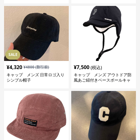
SALE
¥
4,320
¥
7,500
¥
4800
(割引前)
(税込)
キャップ メンズ 日常ロゴ入り
キャップ メンズ アウトドア防
シンプル帽子
風あご紐付きベースボールキャ
ップ