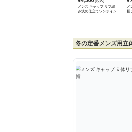
¥
4,500
¥
(税込)
メンズ キャップ リブ編
メ
み浅め仕立てワンポイン
帽
トタグ付きニット帽
冬の定番メンズ用立