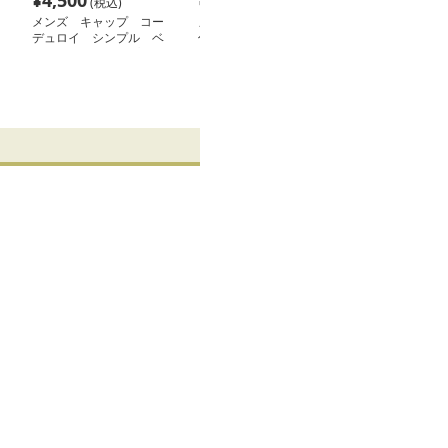
¥
4,500
¥
6,500
¥
5,500
(税込)
(税込)
(税込
メンズ キャップ コー
メンズ キャップ 耳当て
メンズ キャップ
デュロイ シンプル ベ
付き中綿キルティング防
ュロイ イニシャ
ースボールキャップ
寒ニット帽
スボールキャッ