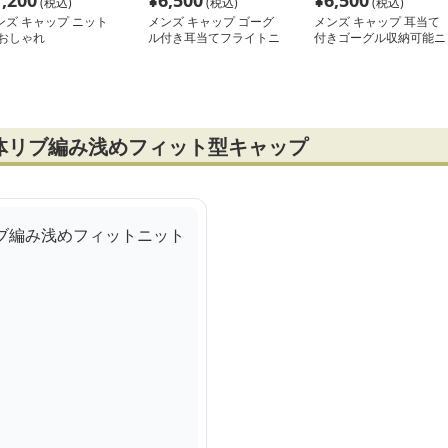
7,200
¥
6,500
¥
6,500
(税込)
(税込)
(税込)
ンズ キャップ ニット
メンズ キャップ ゴーグ
メンズ キャップ 耳当て
 おしゃれ
ル付き耳当てフライトニ
付きゴーグル収納可能ニ
ット帽
ット帽
体リブ編み浅めフィット型キャップ