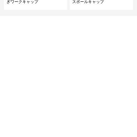
ぎワークキャップ
スボールキャップ