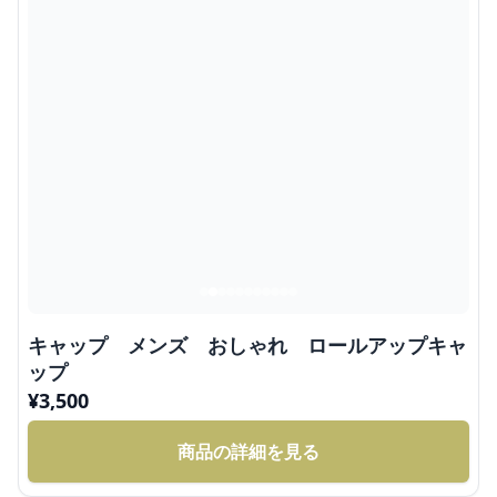
キャップ メンズ おしゃれ ロールアップキャ
ップ
¥
3,500
商品の詳細を見る