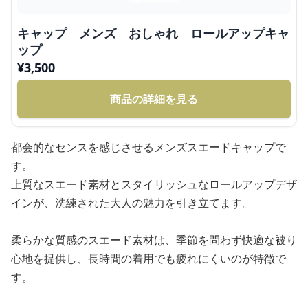
キャップ メンズ おしゃれ ロールアップキャ
ップ
¥
3,500
商品の詳細を見る
都会的なセンスを感じさせるメンズスエードキャップで
す。
上質なスエード素材とスタイリッシュなロールアップデザ
インが、洗練された大人の魅力を引き立てます。
柔らかな質感のスエード素材は、季節を問わず快適な被り
心地を提供し、長時間の着用でも疲れにくいのが特徴で
す。