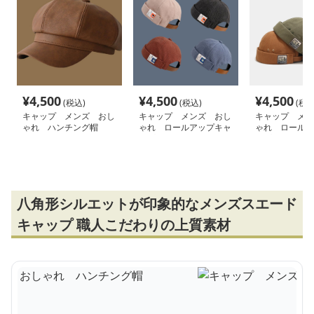
¥
4,500
¥
4,500
¥
4,500
(税込)
(税込)
(税込
キャップ メンズ おし
キャップ メンズ おし
キャップ メン
ゃれ ハンチング帽
ゃれ ロールアップキャ
ゃれ ロールア
ップ
ップ
八角形シルエットが印象的なメンズスエード
キャップ 職人こだわりの上質素材