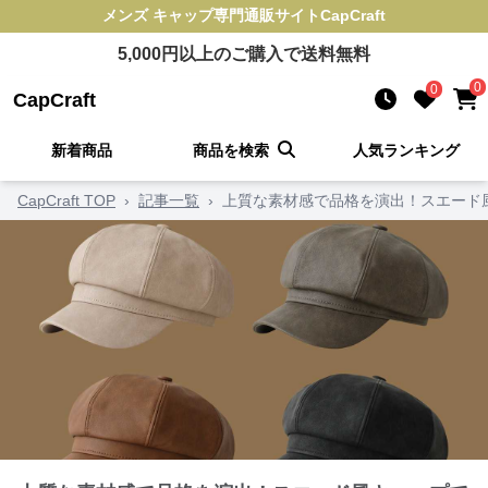
メンズ キャップ
専門通販サイト
CapCraft
5,000
円以上のご購入で送料無料
0
0
CapCraft
新着商品
商品を検索
人気ランキング
CapCraft TOP
›
記事一覧
›
上質な素材感で品格を演出！スエード