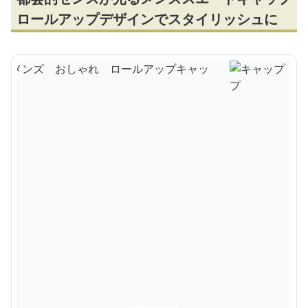
ロールアップデザインでスタイリッシュに