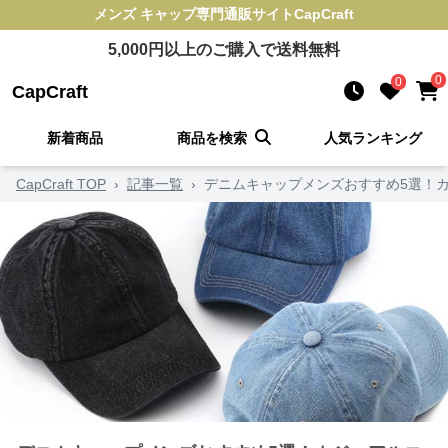
メンズ キャップ
専門通販サイト
CapCraft
5,000
円以上のご購入で送料無料
0
0
CapCraft
新着商品
商品を検索
人気ランキング
CapCraft TOP
›
記事一覧
›
デニムキャップメンズおすすめ5選！