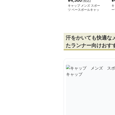
¥
4,500
¥
(税込)
キャップ メンズ スポー
キ
ツ ベースボールキャッ
ー
プ 全3色
性
汗をかいても快適な
たランナー向けおす