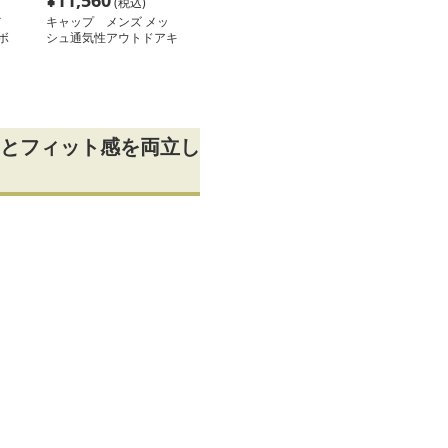
¥
11,560
(税込)
メ
キャップ メンズ メッ
ボ
シュ通気性アウトドアキ
ャップ
とフィット感を両立し