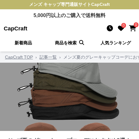
メンズ キャップ
専門通販サイト
CapCraft
5,000
円以上のご購入で送料無料
0
0
CapCraft
新着商品
商品を検索
人気ランキング
CapCraft TOP
›
記事一覧
›
メンズ夏のグレーキャップコーデにお