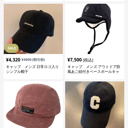
SALE
¥
4,320
¥
7,500
¥
4800
(割引前)
(税込)
キャップ メンズ 日常ロゴ入り
キャップ メンズ アウトドア防
シンプル帽子
風あご紐付きベースボールキャ
ップ