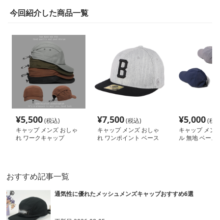
今回紹介した商品一覧
¥
5,500
¥
7,500
¥
5,000
(税込)
(税込)
(税込
キャップ メンズ おしゃ
キャップ メンズ おしゃ
キャップ メンズ
れ ワークキャップ
れ ワンポイント ベース
ル 無地 ベース
ボールキャップ
ャップ
おすすめ記事一覧
通気性に優れたメッシュメンズキャップおすすめ6選