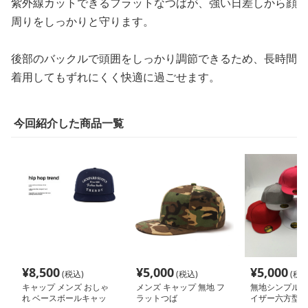
紫外線カットできるフラットなつばが、強い日差しから顔
周りをしっかりと守ります。
後部のバックルで頭囲をしっかり調節できるため、長時間
着用してもずれにくく快適に過ごせます。
今回紹介した商品一覧
¥
8,500
¥
5,000
¥
5,000
(税込)
(税込)
(税込
キャップ メンズ おしゃ
メンズ キャップ 無地 フ
無地シンプルフ
れ ベースボールキャッ
ラットつば
イザー六方型ベ