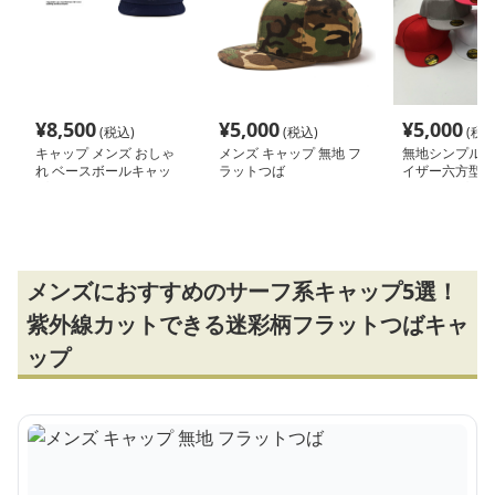
¥
8,500
¥
5,000
¥
5,000
(税込)
(税込)
(税込
キャップ メンズ おしゃ
メンズ キャップ 無地 フ
無地シンプルフ
れ ベースボールキャッ
ラットつば
イザー六方型ベ
プ
ルキャップ
メンズにおすすめのサーフ系キャップ5選！
紫外線カットできる迷彩柄フラットつばキャ
ップ