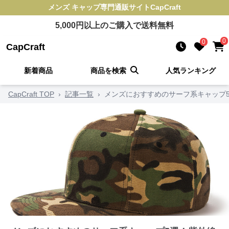
メンズ キャップ
専門通販サイト
CapCraft
5,000
円以上のご購入で送料無料
0
0
CapCraft
新着商品
商品を検索
人気ランキング
CapCraft TOP
›
記事一覧
›
メンズにおすすめのサーフ系キャップ